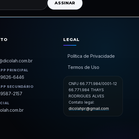
ASSINAR
ATO
LEGAL
Política de Privacidade
@dicolah.com.br
Termos de Uso
PP PRINCIPAL
99626-6446
CNPJ 66.771.984/0001-12
PP SECUNDÁRIO
66.771.984 THAYS
99587-2157
RODRIGUES ALVES
Contato legal:
ICIAL
dicolahpr@gmail.com
olah.com.br