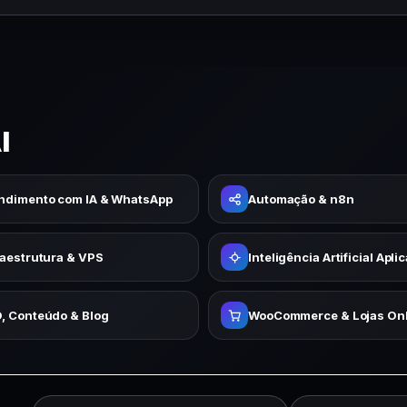
I
ndimento com IA & WhatsApp
Automação & n8n
raestrutura & VPS
Inteligência Artificial Apli
, Conteúdo & Blog
WooCommerce & Lojas Onl