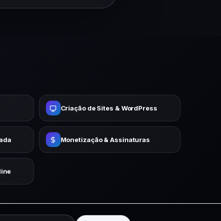
Criação de Sites & WordPress
cada
Monetização & Assinaturas
ine