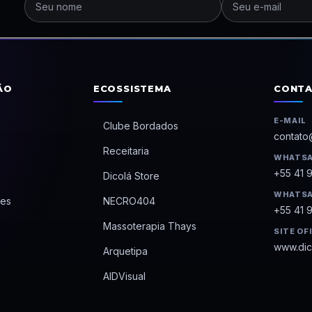
ÃO
ECOSSISTEMA
CONT
E-MAIL
Clube Bordados
contato
Receitaria
WHATSA
+55 41 
Dicolá Store
WHATSA
es
NECRO404
+55 41 
Massoterapia Thays
SITE OF
www.dic
Arquetipa
AIDVisual