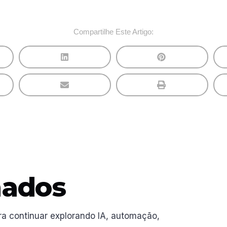
Compartilhe Este Artigo:
nados
ra continuar explorando IA, automação,