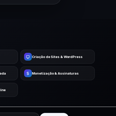
Criação de Sites & WordPress
cada
Monetização & Assinaturas
ine