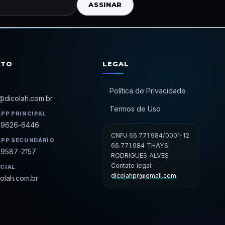
ASSINAR
ATO
LEGAL
Política de Privacidade
@dicolah.com.br
Termos de Uso
PP PRINCIPAL
99626-6446
CNPJ 66.771.984/0001-12
PP SECUNDÁRIO
66.771.984 THAYS
99587-2157
RODRIGUES ALVES
Contato legal:
ICIAL
dicolahpr@gmail.com
olah.com.br