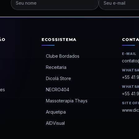
ÃO
ECOSSISTEMA
CONT
E-MAIL
Clube Bordados
contato
Receitaria
WHATSA
+55 41 
Dicolá Store
WHATSA
es
NECRO404
+55 41 
Massoterapia Thays
SITE OF
www.dic
Arquetipa
AIDVisual