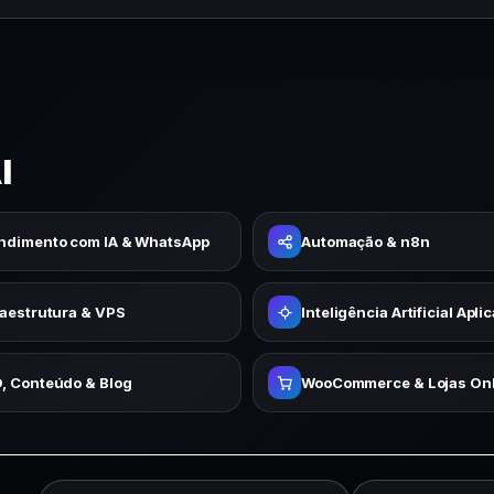
I
ndimento com IA & WhatsApp
Automação & n8n
raestrutura & VPS
Inteligência Artificial Apli
, Conteúdo & Blog
WooCommerce & Lojas Onl