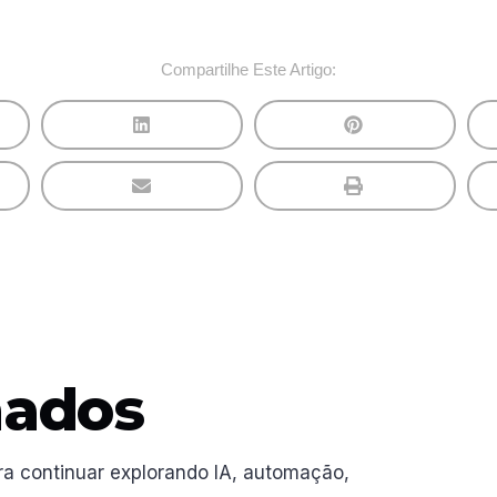
Compartilhe Este Artigo:
nados
ra continuar explorando IA, automação,