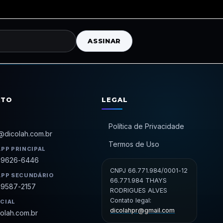
ASSINAR
ATO
LEGAL
Política de Privacidade
@dicolah.com.br
Termos de Uso
PP PRINCIPAL
99626-6446
CNPJ 66.771.984/0001-12
PP SECUNDÁRIO
66.771.984 THAYS
99587-2157
RODRIGUES ALVES
Contato legal:
ICIAL
dicolahpr@gmail.com
olah.com.br