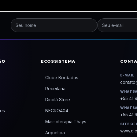
ÃO
ECOSSISTEMA
CONT
E-MAIL
Clube Bordados
contato
Receitaria
WHATSA
+55 41 
Dicolá Store
WHATSA
es
NECRO404
+55 41 
Massoterapia Thays
SITE OF
www.dic
Arquetipa