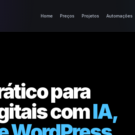
Home
Preços
Projetos
Automações
ático para
gitais com
IA,
e WordPress.