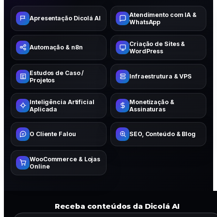
Atendimento com IA &
Apresentação Dicolá AI
WhatsApp
Criação de Sites &
Automação & n8n
WordPress
Estudos de Caso /
Infraestrutura & VPS
Projetos
Inteligência Artificial
Monetização &
Aplicada
Assinaturas
O Cliente Falou
SEO, Conteúdo & Blog
WooCommerce & Lojas
Online
Receba conteúdos da Dicolá AI