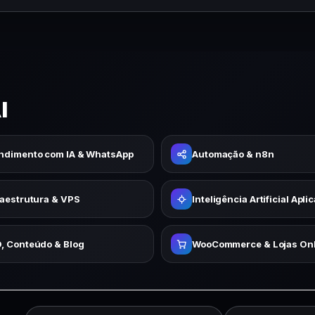
I
ndimento com IA & WhatsApp
Automação & n8n
raestrutura & VPS
Inteligência Artificial Apli
, Conteúdo & Blog
WooCommerce & Lojas Onl