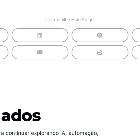
Compartilhe Este Artigo:
nados
ra continuar explorando IA, automação,