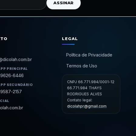
ASSINAR
ATO
LEGAL
Política de Privacidade
@dicolah.com.br
Termos de Uso
PP PRINCIPAL
99626-6446
CNPJ 66.771.984/0001-12
PP SECUNDÁRIO
66.771.984 THAYS
99587-2157
RODRIGUES ALVES
Contato legal:
ICIAL
dicolahpr@gmail.com
olah.com.br