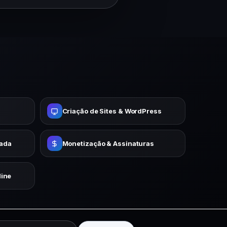
Criação de Sites & WordPress
cada
Monetização & Assinaturas
ine