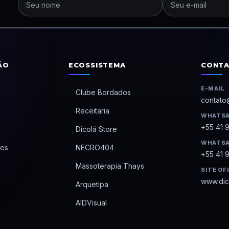
ÃO
ECOSSISTEMA
CONT
E-MAIL
Clube Bordados
contato
Receitaria
WHATSA
+55 41 
Dicolá Store
WHATSA
es
NECRO404
+55 41 
Massoterapia Thays
SITE OF
www.dic
Arquetipa
AIDVisual