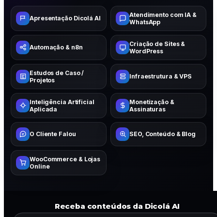
Atendimento com IA &
Apresentação Dicolá AI
WhatsApp
Criação de Sites &
Automação & n8n
WordPress
Estudos de Caso /
Infraestrutura & VPS
Projetos
Inteligência Artificial
Monetização &
Aplicada
Assinaturas
O Cliente Falou
SEO, Conteúdo & Blog
WooCommerce & Lojas
Online
Receba conteúdos da Dicolá AI