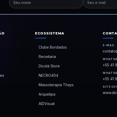
ÃO
ECOSSISTEMA
CONT
E-MAIL
Clube Bordados
contato
Receitaria
WHATSA
+55 41 
Dicolá Store
WHATSA
es
NECRO404
+55 41 
Massoterapia Thays
SITE OF
www.dic
Arquetipa
AIDVisual