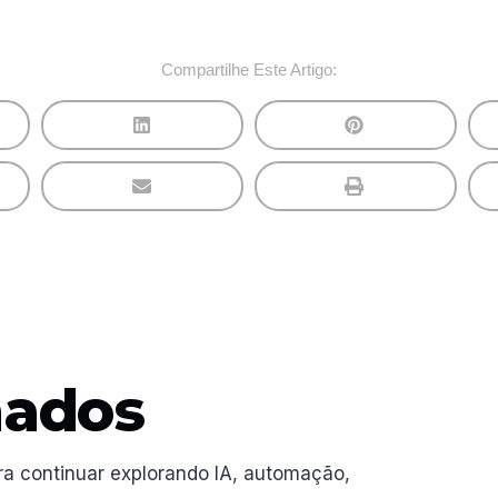
Compartilhe Este Artigo:
nados
ra continuar explorando IA, automação,