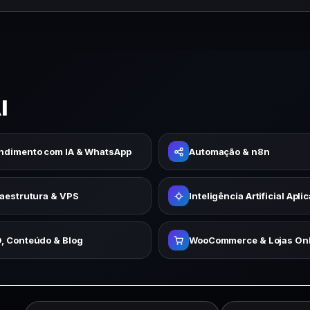
I
ndimento com IA & WhatsApp
Automação & n8n
raestrutura & VPS
Inteligência Artificial Apli
, Conteúdo & Blog
WooCommerce & Lojas Onl