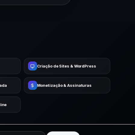
Criação de Sites & WordPress
cada
Monetização & Assinaturas
ine