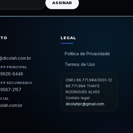
ASSINAR
ATO
LEGAL
Política de Privacidade
@dicolah.com.br
Termos de Uso
PP PRINCIPAL
99626-6446
CNPJ 66.771.984/0001-12
PP SECUNDÁRIO
66.771.984 THAYS
99587-2157
RODRIGUES ALVES
Contato legal:
ICIAL
dicolahpr@gmail.com
olah.com.br