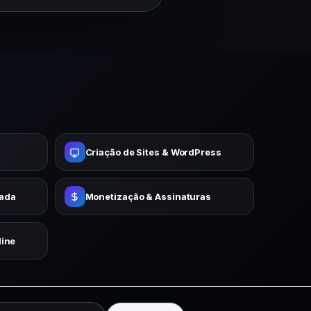
Criação de Sites & WordPress
cada
Monetização & Assinaturas
ine