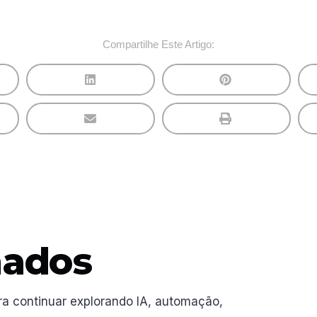
Compartilhe Este Artigo:
nados
ra continuar explorando IA, automação,