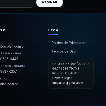
ASSINAR
ATO
LEGAL
Política de Privacidade
@dicolah.com.br
Termos de Uso
PP PRINCIPAL
99626-6446
CNPJ 66.771.984/0001-12
PP SECUNDÁRIO
66.771.984 THAYS
99587-2157
RODRIGUES ALVES
Contato legal:
ICIAL
dicolahpr@gmail.com
olah.com.br