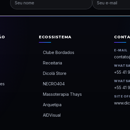
ÃO
ECOSSISTEMA
CONT
E-MAIL
Clube Bordados
contato
Receitaria
WHATSA
+55 41 
Dicolá Store
WHATSA
es
NECRO404
+55 41 
Massoterapia Thays
SITE OF
www.dic
Arquetipa
AIDVisual