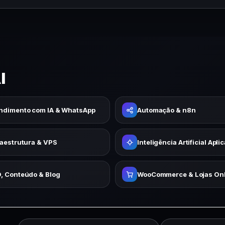
I
ndimento com IA & WhatsApp
Automação & n8n
raestrutura & VPS
Inteligência Artificial Apli
, Conteúdo & Blog
WooCommerce & Lojas Onl